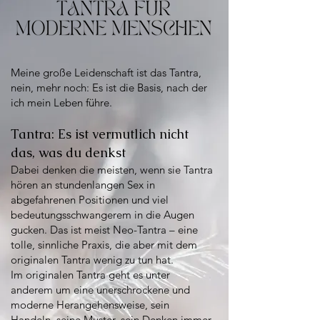
Meine große Leidenschaft ist das Tantra,
nein, mehr noch: Es ist die Basis, nach der
ich mein Leben führe.
Tantra: Es ist vermutlich nicht
das, was du denkst
Dabei denken die meisten, wenn sie Tantra
hören an stundenlangen Sex in
abgefahrenen Positionen und viel
bedeutungsschwangerem in die Augen
gucken. Das ist meist Neo-Tantra – eine
tolle, sinnliche Praxis, die aber mit dem
originalen Tantra wenig zu tun hat.
Im originalen Tantra geht es unter
anderem um eine unerschrockene und
moderne Herangehensweise, sein
Handeln, seine Muster, sein Denken immer