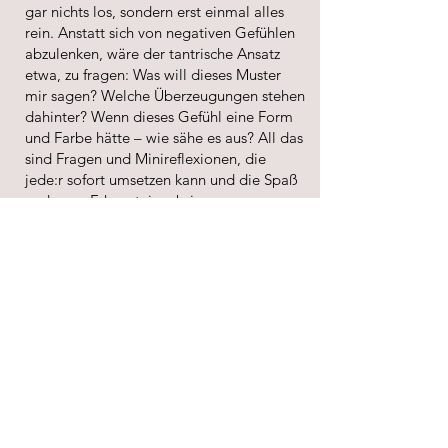
gar nichts los, sondern erst einmal alles
rein. Anstatt sich von negativen Gefühlen
abzulenken, wäre der tantrische Ansatz
etwa, zu fragen: Was will dieses Muster
mir sagen? Welche Überzeugungen stehen
dahinter? Wenn dieses Gefühl eine Form
und Farbe hätte – wie sähe es aus? All das
sind Fragen und Minireflexionen, die
jede:r sofort umsetzen kann und die Spaß
und neue Erkenntnisse bringen.
Jeder hat ein bisschen Tantra verdient.
Warum?
Einfach, weil wir uns gleichzeitig geerdet und sicher
fühlen dürfen. Weil wir Sinnlichkeit und Freude und
eine tiefe Liebe zum Leben, zu uns und anderen
verdient haben. Und weil wir uns in unserem Leben
selbst wahrhaft begegnen sollten.