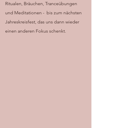
Ritualen, Bräuchen, Tranceübungen 
und Meditationen -  bis zum nächsten 
Jahreskreisfest, das uns dann wieder 
einen anderen Fokus schenkt. 