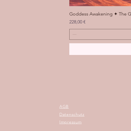
Goddess Awakening ✦ The G
Preis
228,00 €
AGB
Datenschutz
Impressum