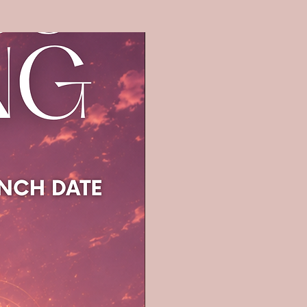
Liquid Gold
lädt dich ein, aus dem inneren
Mangelmodus auszusteigen und dich
wieder mit weiblicher Fülle zu verbinden –
nicht als Luxusfantasie, sondern als
verkörpertes Gefühl von Selbstwert,
Genussfähigkeit und innerer Würde.
Perfekt für Frauen, die sich nach sinnlicher
Bewegung, emotionalem Auftanken und
einer weichen, eleganten Form von Kraft
sehnen.
Eine Klasse wie die goldene Stunde im
August.
Datum
: 23.08., 11.00 bis 12.00 Uhr
Ort
: live via Zoom. Ein Replay wird
anschliessend zugesendet
Preis
: 9.90 Euro