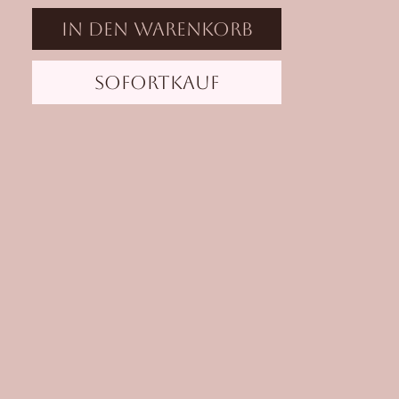
und emotionaler Tiefe.
In den Warenkorb
Eine Praxis wie warmes Wasser auf
sonnengewärmter Haut.
Sofortkauf
Dich erwartet eine nährende Stunde voller
fließender Bewegungen, weicher
Übergänge und diesem besonderen
Gefühl, gleichzeitig weich und kraftvoll zu
sein.
Die Klasse schenkt dir Raum zum Auftanken,
Durchatmen und Wiederankommen im
eigenen Körper. Durch die langsamen,
sinnlichen Bewegungen entsteht ein Gefühl
von innerer Weite, Wärme und Präsenz.
Viele Frauen verlieren im Alltag den Kontakt
zu Genuss, Schönheit und dem Gefühl, sich
wirklich genährt zu fühlen. Genau daran
erinnert diese Praxis.