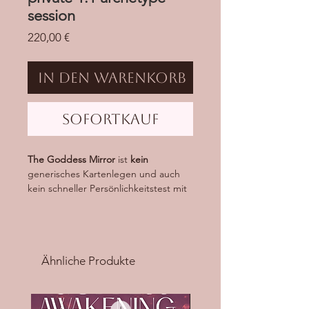
session
Preis
220,00 €
In den Warenkorb
Sofortkauf
The Goddess Mirror
ist
kein
generisches Kartenlegen und auch
kein schneller Persönlichkeitstest mit
spiritueller Schleife.
Es ist ein persönlicher, intimer Raum
für Frauen, die verstehen möchten,
Ähnliche Produkte
welche Göttinnenenergie sie gerade
begleitet – und warum bestimmte
Themen, Sehnsüchte oder
Dynamiken immer wieder auftauchen.